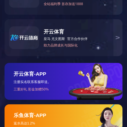
品参数, 参
数]]]]]]]]]]]]]]]]]]]]]]]]]]]]]]]]]]]]]]]]]]]]]]]]]]]]]]]]]]]]]]]]]]]]]]]]]]]]]]]]]]]]]
技术参数
主要特点：
本机床为五轴数控滚齿机，数控轴分别为：径向进给轴（X轴）；切向
进给轴（Y轴）；轴向进给轴（Z轴）；滚刀主轴回转轴（B轴）；工
作台回转轴（C轴）。本机床除可加工圆柱直齿轮、斜齿轮、短花键
轴、链轮、蜗轮等外，还可以加工多种锥度齿、鼓形齿等特殊齿形的
齿轮。
标准配置采用FANUC-0iF数控系统，配有常用通讯接口
本机床具有如下的特点：
1
、主运动由安装在刀架上的交流主轴电机经过三对高精度圆柱齿轮传
至滚刀主轴，主轴电机功率为15kw，刀具主轴末端齿轮副采用一齿差
消隙机构，可使用多头滚刀进行大进给量滚齿。
2
、为满足不同加工对象的要求，该机床有三种形式的工作台结构可供
用户选用：标准机工作台(最高转速30RPM)；转台轴承工作台(最高转
速60RPM)；直驱电机工作台(最高转速120RPM)
3
、主要导轨副采用了矩形大平面导轨且移动面注塑的工艺方法，滚珠
丝杆传动，传动刚性好，支承能力大，运动直线度高。Z轴运动采用立
柱上的平衡油缸与链条连接的新结构，降低了机床的整体高度，使得
刀架滑板上下运动时能够更好地平衡。