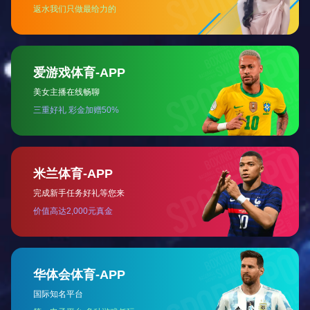
4
、机床可配置双工位交换机械手及料仓实现工件的自动上下料。
扫二维码用手机看
未找到相应参数组，请于后台属性模板中添加
主要技术参数：
项目
加工范围
最大工件直径
最大模数
加工斜齿轮螺旋角
可安装滚刀最大直径
可安装滚刀最大长度
滚刀最大轴向移动量
滚刀可换芯轴直径
滚刀主轴锥孔锥度