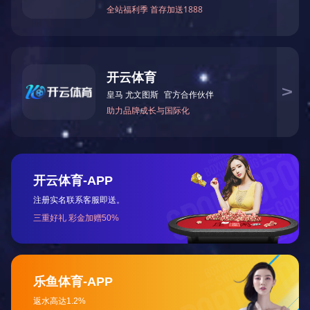
分类：
党群建设
作者：
来源：
发布时间：
2022-03-01 13:15
访问量：
【概要描述】
公司召开党史学习教育民主生
活会
【概要描述】
分类：
党群建设
作者：
来源：
发布时间：
2022-03-01 13:15
访问量：