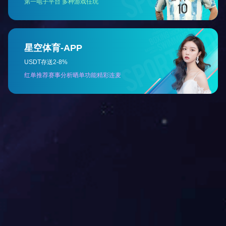
国特色社会主义思想和党的十九届六中全会精神学习研讨，召开了群
众座谈会，党委委员们各自开展谈心谈话，征求群众意见，积极查摆
问题，撰写形成班子对照查摆材料和班子成员个人发言提纲。为开好
民主生活会扎实做好会前准备。
会上，尹仁华书记通报了会议准备情况，代表党委把征求意见和
查摆总结出的问题从五个方面对照检查，剖析问题根源，提出整改意
见和方案。随后，由尹仁华带头，党委委员依次作对照检查发言，开
展批评和自我批评。参会者认真查摆问题，分析原因，制定自己的整
改措施。相互间不回避问题，坦诚提出批评意见，提出整改建议。达
到了检视问题、相互提高、增进团结、推进完成2022年工作目标的目
的。
姚兆年在会议总结讲话时指出，南二机床党委民主生活会准备充
分，党委和班子成员查摆问题精准，问题根源分析到位，相互间的批
评与自我批评不回避不护短，整改措施制定比较到位，对于会议成果