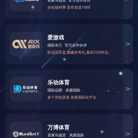
公司新闻
行业动态
安全生产
党群建设
视频中心
信息公开
信息公告
新闻资讯
公司召开党史学习教育民主生
活会