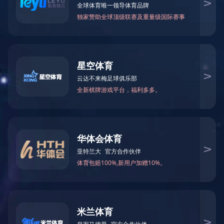
市场与服务
招贤纳士
米兰在线（中国）
首页
关于我们
资讯中心
产品中心
市场与服务
招贤纳士
米兰在线（中国）
中
En
首页
关于我们
资讯中心
产品中心
市场与服务
招贤纳士