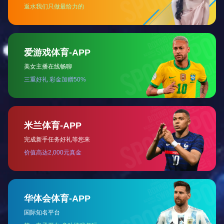


ABOUT OUR COMPANY
关于我们
米兰在线成立于2005年，前身是百年老厂南京第二机床厂。公司
注册资本14023万元，由南京新工投资集团有限责任公司全资控股。
2011年公司所在江宁科学园新厂区（醴泉路29号）一期项目投产，新
厂区占地约200亩，主体建筑面积6.7万平方米，其中生产厂房5万平方
米，投入8000多万元资金实施了技术改造，具有年产300台（套）数控
高端齿轮机床生产能力。
承百年基业 创中国名牌
为齿轮制造提供成套装备