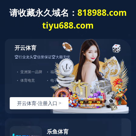
欢迎光临米兰在线官方网站！
中文版
|
English
025-68105599
首页
关于我们
资讯中心
产品中心
市场与服务
招贤纳士
米兰在线（中国）

首页
关于我们
资讯中心
产品中心