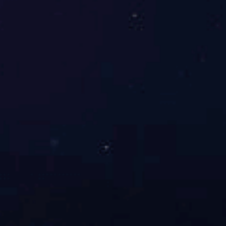
用类似滚削法的连续展成磨削原理，西门子840DSL数控系
统，主要数控轴：刀架转角(A)、砂轮回转(B）、工作台回转
(C）、冷却喷嘴回转(B2)、修整滚轮回转(B3)、径向进给(X)、
切向进给(Y)、轴向进给(Z)、尾架上下(W)，九轴五联动。
Details
YD3132CNC数控干式滚齿机
YD3132CNC数控干式滚齿机
本机床是十轴数控干式滚齿机。机床双通道两工位共同工作。
滚齿工位具有三个数控直线轴：径向进给轴（X轴）；轴向进
给轴（Z轴）；切向运动轴（Y轴）。三个数控回转轴：工作
台回转轴（C轴）；滚刀主轴回转轴（B轴）；刀架回转轴
（A轴）。 机床标准配置FANUC 0i-F数控系统，可实现四轴
联动控制。倒棱工位具有工作台回转轴（C1轴）；倒棱刀进
给轴（Y1轴）；去毛刺刀进给轴（Y2轴）。工件通过机械手
回转轴（C2轴）实现自动上下料。
Details
YN5132CNC数控插齿机
YN5132CNC数控插齿机
本机床是以刀架摆动实现让刀运动、立柱移动做径向进给、立
柱部件左右偏移实行斜向让刀的纵向布局四轴三联动数控插齿