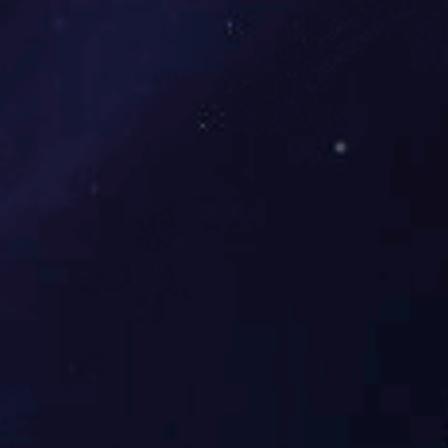
02
.优势强化
产品生产的流程经过层层把关，严格筛选让你有一个更明确地选择性
03
.次要提升
产品生产的流程经过层层把关，严格筛选让你有一个更明确地选择性
产品中心
PRODUCT
Y7232-36CNC数控蜗杆砂轮磨齿机
Y7232-36CNC数控蜗杆砂轮磨齿机
Y7232/36CNC型数控蜗杆砂轮磨齿机用于成批生产轴类和盘
类硬齿面圆柱齿轮加工。可以磨削鼓形齿和锥度齿等齿向修形
齿轮，也可采用修形的金刚石滚轮磨削齿形修形齿轮。机床采