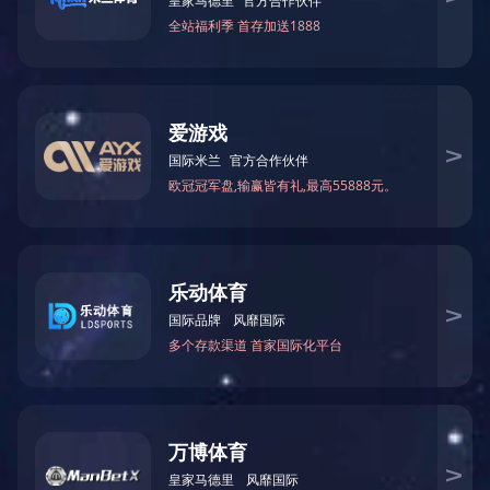
米兰在线（中国）

首页
关于我们
资讯中心
产品中心
市场与服务
招贤纳士
米兰在线（中国）
首页Banner-公司东门
首页Banner-磨齿机