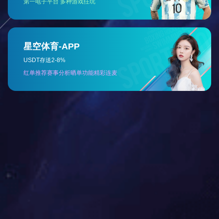
质量为先 用户至上
严细实恒 追求卓越
关于
流程详解
产品生产的流程经过层层把关，严格筛选让你有一个更明确地选择性
01
优势维持
产品生产的流程经过层层把关，严格筛选让你有一个更明确地选择性